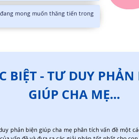
 đang mong muốn thăng tiến trong
C BIỆT - TƯ DUY PHẢN
GIÚP CHA MẸ...
duy phản biện giúp cha mẹ phân tích vấn đề một cá
 của vấn đề và đưa ra các giải pháp tốt nhất cho con 