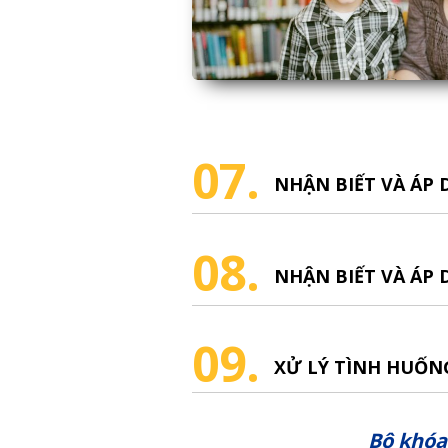
07.
NHẬN BIẾT VÀ ÁP
08.
NHẬN BIẾT VÀ ÁP
09.
XỬ LÝ TÌNH HUỐN
Bộ khóa 