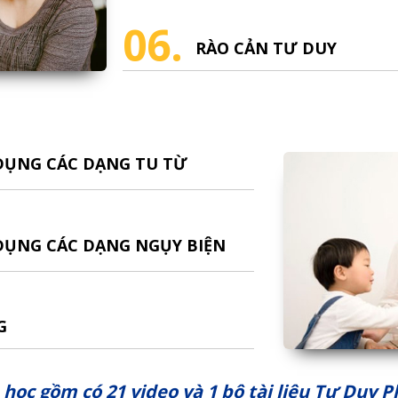
06.
RÀO CẢN TƯ DUY
 DỤNG CÁC DẠNG TU TỪ
 DỤNG CÁC DẠNG NGỤY BIỆN
G
học gồm có 21 video và 1 bộ tài liệu Tư Duy 