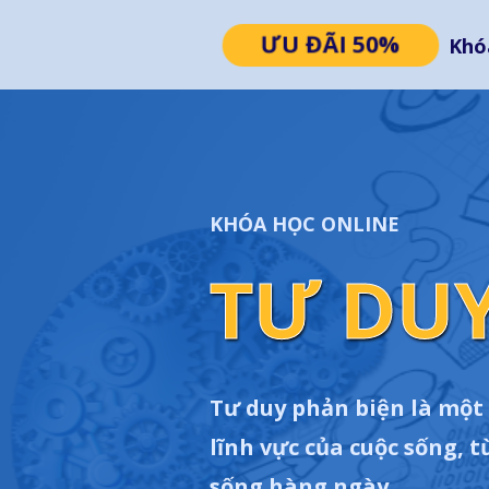
ƯU ĐÃI 50%
Khó
KHÓA HỌC ONLINE
TƯ DUY
Tư duy phản biện là một
lĩnh vực của cuộc sống, t
sống hàng ngày.