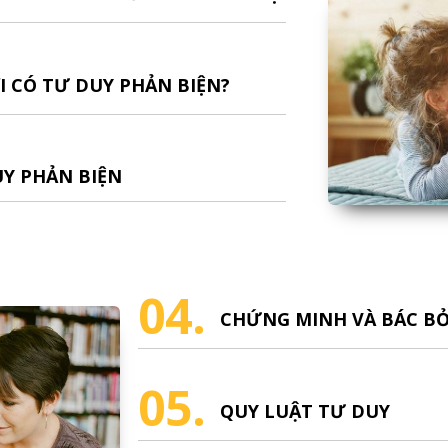
I CÓ TƯ DUY PHẢN BIỆN?
UY PHẢN BIỆN
04.
CHỨNG MINH VÀ BÁC B
05.
QUY LUẬT TƯ DUY