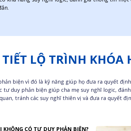
đắn.
 TIẾT LỘ TRÌNH KHÓA
phản biện vì đó là kỹ năng giúp họ đưa ra quyết địn
iệc tư duy phản biện giúp cha mẹ suy nghĩ logic, đánh
quan, tránh các suy nghĩ thiên vị và đưa ra quyết đị
I KHÔNG CÓ TƯ DUY PHẢN BIỆN?