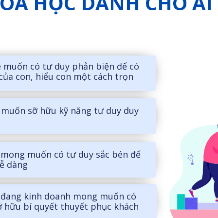
ÓA HỌC DÀNH CHO AI 
 muốn có tư duy phản biện để có
 của con, hiểu con một cách trọn
muốn sỡ hữu kỹ năng tư duy duy
 mong muốn có tư duy sắc bén để
dễ dàng
 đang kinh doanh mong muốn có
sở hữu bí quyết thuyết phục khách