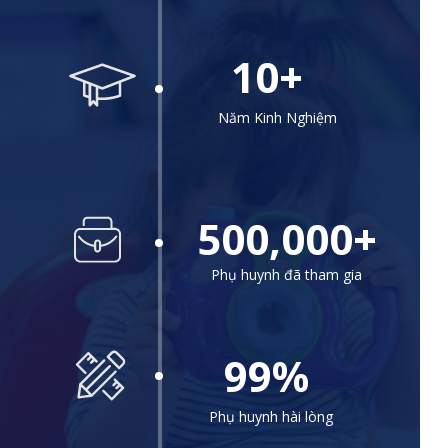
10+
Năm Kinh Nghiệm
500,000+
Phụ huynh đã tham gia
99%
Phụ huynh hài lòng