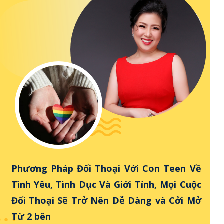
Phương Pháp Đối Thoại Với Con Teen Về
Tình Yêu, Tình Dục Và Giới Tính, Mọi Cuộc
Đối Thoại Sẽ Trở Nên Dễ Dàng và Cởi Mở
Từ 2 bên