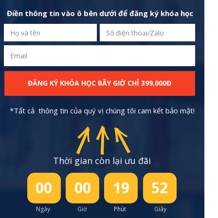
Điền thông tin vào ô bên dưới để đăng ký khóa học
ĐĂNG KÝ KHÓA HỌC BÂY GIỜ CHỈ 399,000Đ
*Tất cả thông tin của quý vị chúng tôi cam kết bảo mật!
Thời gian còn lại ưu đãi
00
00
19
50
Ngày
Giờ
Phút
Giây