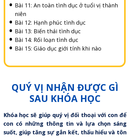
Bài 11: An toàn tình dục ở tuổi vị thành
niên
Bài 12: Hạnh phúc tình dục
Bài 13: Biến thái tình dục
Bài 14: Rối loạn tình dục
Bài 15: Giáo dục giới tính khi nào
QUÝ VỊ NHẬN ĐƯỢC GÌ
SAU KHÓA HỌC
Khóa học sẽ giúp quý vị đối thoại với con để
con có những thông tin và lựa chọn sáng
suốt, giúp tăng sự gắn kết, thấu hiểu và tôn