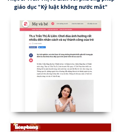
giáo dục "Kỷ luật không nước mắt"