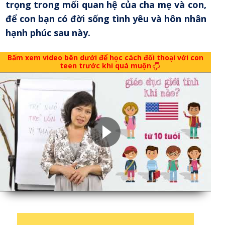
trọng trong mối quan hệ của cha mẹ và con,
để con bạn có đời sống tình yêu và hôn nhân
hạnh phúc sau này.
Bấm xem video bên dưới để học cách đối thoại với con
teen trước khi quá muộn