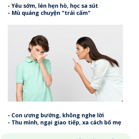
- Yêu sớm, lén hẹn hò, học sa sút
- Mù quáng chuyện "trái cấm"
- Con ương bướng, không nghe lời
- Thu mình, ngại giao tiếp, xa cách bố mẹ