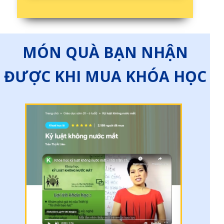
MÓN QUÀ BẠN NHẬN
ĐƯỢC KHI MUA KHÓA HỌC