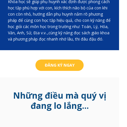
Khóa học sẽ giúp phụ huynh xác định được phong cách
học tập phù hợp với con, kích thích não bộ của con khi
con còn nhỏ, hướng dẫn phụ huynh nắm rõ phương
pháp để cùng con học tập hiệu quả, cho con kỹ năng để
học giỏi các môn học trong trường như: Toán, Lý, Hóa,
Văn, Anh, Sử, Địa v.v..,cùng kỹ năng đọc sách giáo khoa
và phương pháp đọc nhanh nhớ lâu, thi đâu đậu đó.
ĐĂNG KÝ NGAY
Những điều mà quý vị
đang lo lắng...