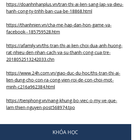
https://doanhnhanplus.vn/tran-thi-ai-lien-sang-lap-va-dieu-
hanh-cong-ty-tnhh-ban-cua-be-18868.html
https://thanhnien.vn/cha-me-hap-dan-hon-game-va-
facebook--185759528.htm
https://afamily.vn/ths-tran-thi-ai-lien-choi-dua-anh-huong-
rat-nhieu-den-nhan-cach-va-su-thanh-cong-cua-tre-
2018052513242033.chn
https://www.24h.com.vn/giao-duc-du-hoc/ths-tran-thi-ai-
lien-dung-cho-con-ra-cong-vien-roi-de-con-choi-mot-
minh-c216a962384.html
https://tienphong.vn/nang-khung-bo-viec-o-my-ve-que-
lam-thien-nguyen-post568974.tpo
KHÓA HỌC